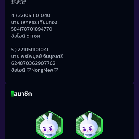
赵忠智
4 ) 2210511101040 
นาย เสกสรร เทียนทอง
584178701894770
ชื่อไอดี cттoи
5 ) 2210511101041
นาย พรไพบูลย์ จันบุญศรี
624870362907762
ชื่อไอดี ♡NongMew♡
สมาชิก