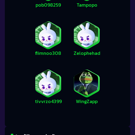
pob098259
Tampopo
flimnoo308
Zelophehad
tivvrzo4399
WingZapp