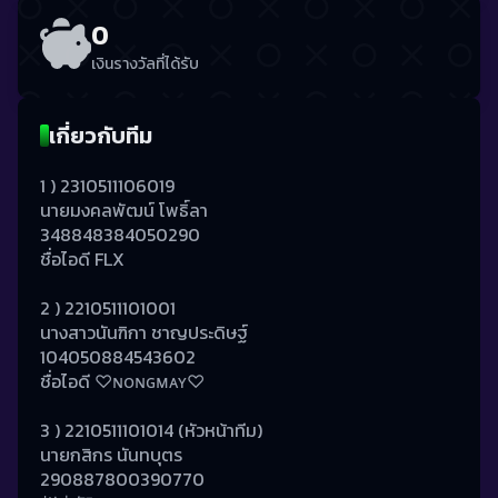
0
เงินรางวัลที่ได้รับ
เกี่ยวกับทีม
1 ) 2310511106019 
นายมงคลพัฒน์ โพธิ์ลา 
348848384050290
ชื่อไอดี FLX
2 ) 2210511101001
นางสาวนันฑิกา ชาญประดิษฐ์
104050884543602
ชื่อไอดี ♡ɴᴏɴɢᴍᴀʏ♡
3 ) 2210511101014 (หัวหน้าทีม)
นายกสิกร นันทบุตร
290887800390770