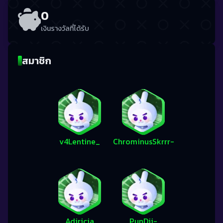
0
เงินรางวัลที่ได้รับ
สมาชิก
v4Lentine_
ChrominusSkrrr-
Adiricia
PunDii-