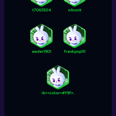
t7065504
nAnott
weder1901
frankpop111
<b><color=#f9f>Ɓαr͜͡<color>ƅie</a>♡