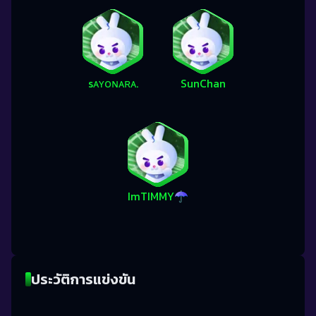
sᴀʏᴏɴᴀʀᴀ.
SunChan
ImㅤTIMMY☂︎
ประวัติการแข่งขัน