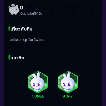
0
เงินรางวัลที่ได้รับ
เกี่ยวกับทีม
เเกร่ง(ฮา)สุดในเซิฟsea
สมาชิก
OOMEE
9.0ne1