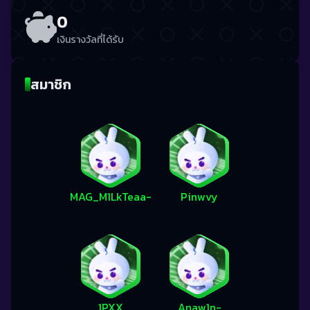
0
เงินรางวัลที่ได้รับ
สมาชิก
MAG_M1LkTeaa-
Pinwvy
1PXX
Anaw1n-