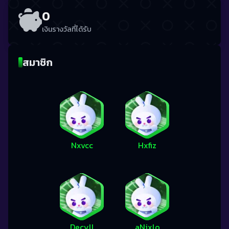
0
เงินรางวัลที่ได้รับ
สมาชิก
Nxvcc
Hxfiz
Decyll
aNjxlo