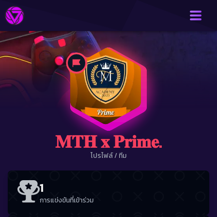
𝐌𝐓𝐇 𝐱 𝐏𝐫𝐢𝐦𝐞.
โปรไฟล์
/
ทีม
1
การแข่งขันที่เข้าร่วม