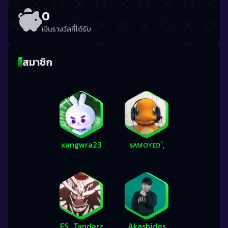
0
เงินรางวัลที่ได้รับ
สมาชิก
xangwra23
sᴀᴍᴏʏᴇᴅ`,
FS_Tanderz
Akashides