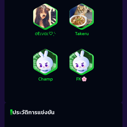
σℓιναι♡︎ˎˊ˗
Takeru
Champ
FK🌸
ประวัติการแข่งขัน