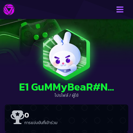
E1 GuMMyBeaR#NOOB
โปรไฟล์
/
ผู้ใช้
0
การแข่งขันที่เข้าร่วม