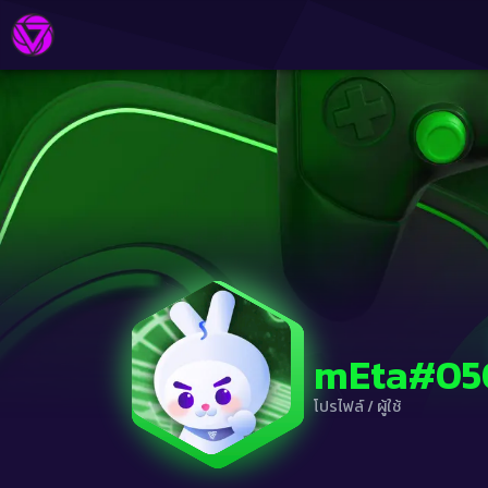
mEta#05
โปรไฟล์
/
ผู้ใช้