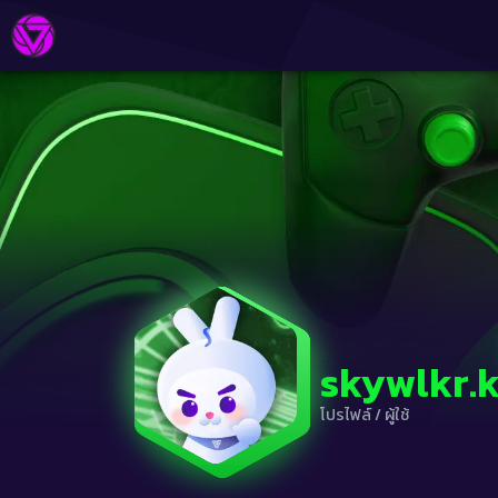
skywlkr.k
โปรไฟล์
/
ผู้ใช้