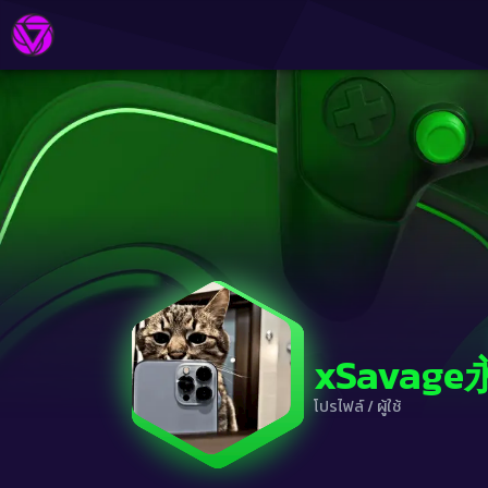
xSavag
โปรไฟล์
/
ผู้ใช้