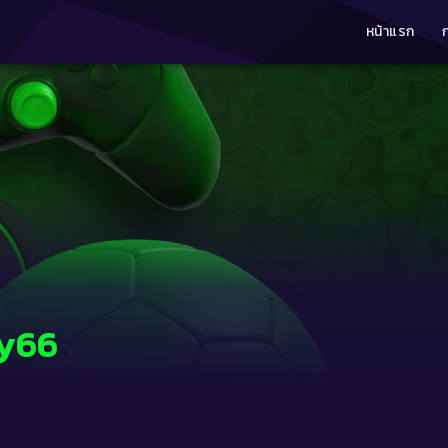
หน้าแรก
.y66