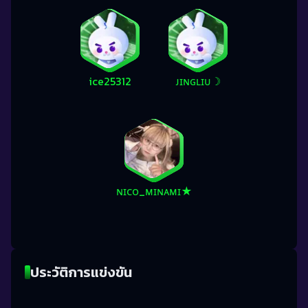
ice25312
ᴊɪɴɢʟɪᴜ☽
ɴɪᴄᴏ_ᴍɪɴᴀᴍɪ★
ประวัติการแข่งขัน