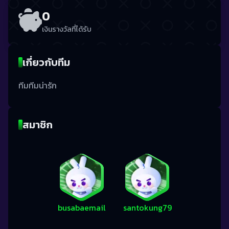
0
เงินรางวัลที่ได้รับ
เกี่ยวกับทีม
ทีมทีมน่ารัก
สมาชิก
busabaemail
santokung79