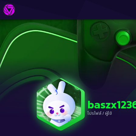
baszx123
โปรไฟล์
/
ผู้ใช้